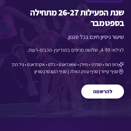
שנת הפעילות 26-27 מתחילה
בספטמבר
שיעור ניסיון חינם בכל סגנון.
לגילאי 4-99, שלושה סניפים במודיעין-מכבים-רעות.
היפ הופ • מודרני • פיוז'ן • שואו דאנס • בלט • אקרודאנס • גיל הרך
סניף קייזר | סניף עמק האלה | סניף הקונסרבטוריון
להרשמה