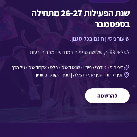
שנת הפעילות 26-27 מתחילה
בספטמבר
שיעור ניסיון חינם בכל סגנון.
לגילאי 4-99, שלושה סניפים במודיעין-מכבים-רעות.
היפ הופ • מודרני • פיוז'ן • שואו דאנס • בלט • אקרודאנס • גיל הרך
סניף קייזר | סניף עמק האלה | סניף הקונסרבטוריון
להרשמה