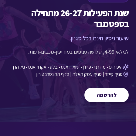
שנת הפעילות 26-27 מתחילה
בספטמבר
שיעור ניסיון חינם בכל סגנון.
לגילאי 4-99, שלושה סניפים במודיעין-מכבים-רעות.
היפ הופ • מודרני • פיוז'ן • שואו דאנס • בלט • אקרודאנס • גיל הרך
סניף קייזר | סניף עמק האלה | סניף הקונסרבטוריון
להרשמה