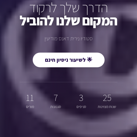
הדרך שלך לרקוד
המקום שלנו להוביל
סטודיו נירית דאנס מודיעין
🌟 לשיעור ניסיון חינם
11
7
3
25
שנות מצוינות
סניפים
סגנונות
מורים