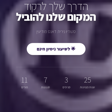
הדרך שלך לרקוד
המקום שלנו להוביל
סטודיו נירית דאנס מודיעין
🌟 לשיעור ניסיון חינם
11
7
3
25
שנות מצוינות
סניפים
סגנונות
מורים