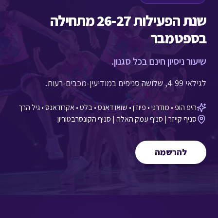
שנת הפעילות 26-27 מתחילה
בספטמבר
שיעור ניסיון חינם בכל סגנון.
לגילאי 4-99, שלושה סניפים במודיעין-מכבים-רעות.
היפ הופ • מודרני • פיוז'ן • שואו דאנס • בלט • אקרודאנס • גיל הרך
סניף קייזר | סניף עמק האלה | סניף הקונסרבטוריון
להרשמה